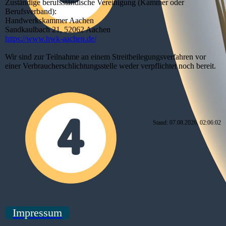
Zuständige berufsständische Vereinigung (Kammer oder
Berufsverband):
Handwerkskammer Aachen
Sandkaulbach 21, 52062 Aachen
https://www.hwk-aachen.de/
Wir sind zur Teilnahme an einem Streitbeilegungsverfahren vor
einer Verbraucherschlichtungsstelle weder verpflichtet noch bereit.
Stand: 07.08.2026, 02:06:02
Impressum