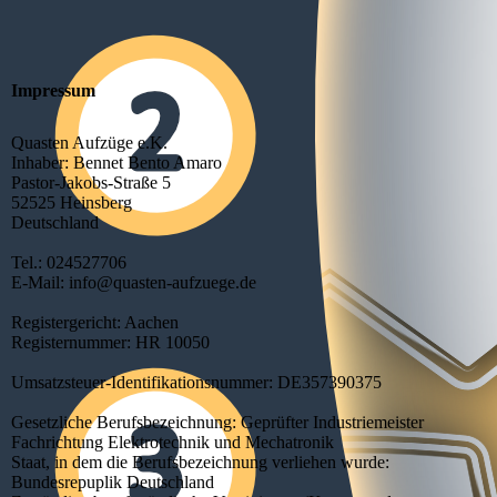
Impressum
Quasten Aufzüge e.K.
Inhaber: Bennet Bento Amaro
Pastor-Jakobs-Straße 5
52525 Heinsberg
Deutschland
Tel.: 024527706
E-Mail: info@quasten-aufzuege.de
Registergericht: Aachen
Registernummer: HR 10050
Umsatzsteuer-Identifikationsnummer: DE357390375
Gesetzliche Berufsbezeichnung: Geprüfter Industriemeister
Fachrichtung Elektrotechnik und Mechatronik
Staat, in dem die Berufsbezeichnung verliehen wurde:
Bundesrepuplik Deutschland