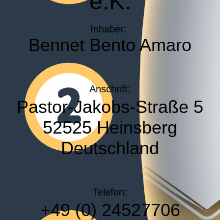
e.K.
Inhaber:
Bennet Bento Amaro
Anschrift:
Pastor-Jakobs-Straße 5
52525 Heinsberg
Deutschland
Telefon:
+49 (0) 24527706