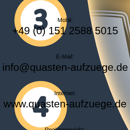
Mobil:
+49 (0) 151 2588 5015
E-Mail:
info@quasten-aufzuege.de
Internet:
www.quasten-aufzuege.de
Registergericht: